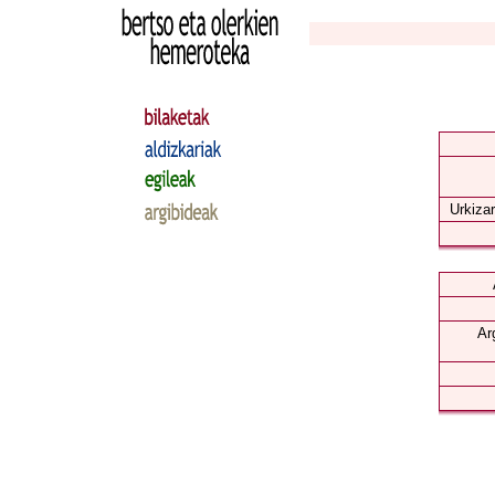
Urkizar
Ar