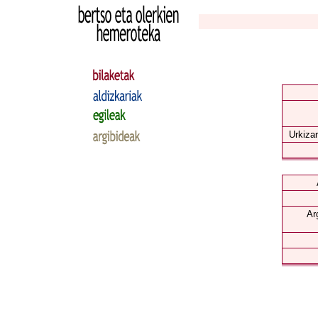
Urkizar
Ar