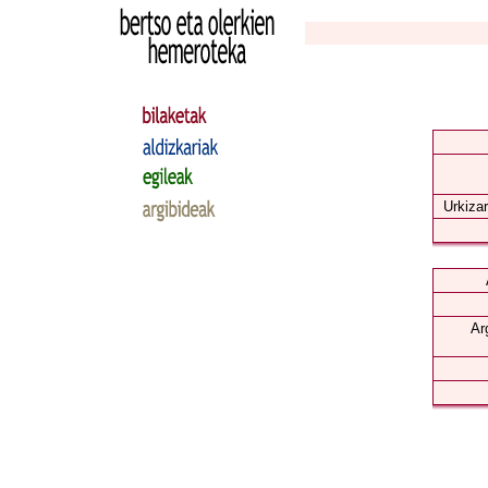
Urkizar
Ar