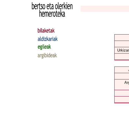
Urkizar
Ar