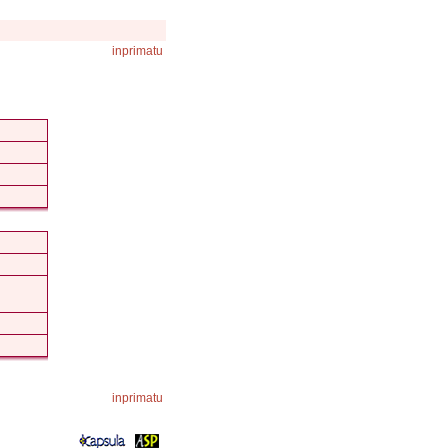
inprimatu
inprimatu