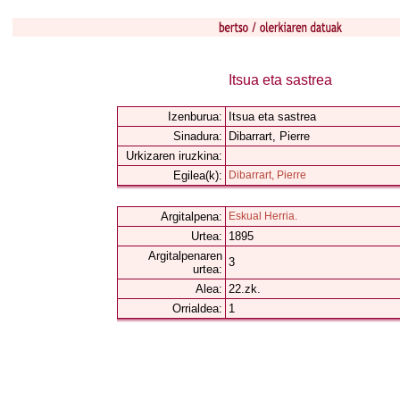
Itsua eta sastrea
Izenburua:
Itsua eta sastrea
Sinadura:
Dibarrart, Pierre
Urkizaren iruzkina:
Egilea(k):
Dibarrart, Pierre
Argitalpena:
Eskual Herria.
Urtea:
1895
Argitalpenaren
3
urtea:
Alea:
22.zk.
Orrialdea:
1