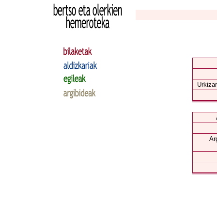
Urkizar
Ar