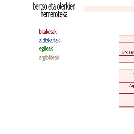
Urkizar
Ar