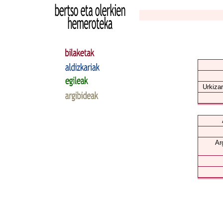
Urkizar
Ar