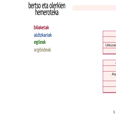
Urkizar
Ar
1