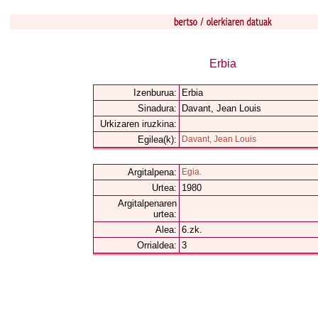
Erbia
Izenburua:
Erbia
Sinadura:
Davant, Jean Louis
Urkizaren iruzkina:
Egilea(k):
Davant, Jean Louis
Argitalpena:
Egia.
Urtea:
1980
Argitalpenaren
urtea:
Alea:
6.zk.
Orrialdea:
3