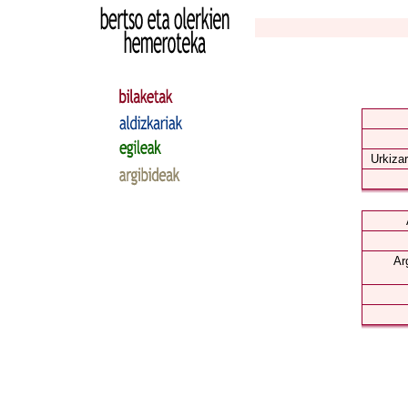
Urkizar
Ar