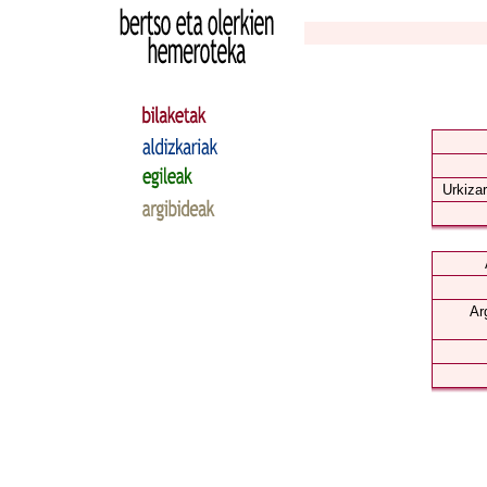
Urkizar
Ar