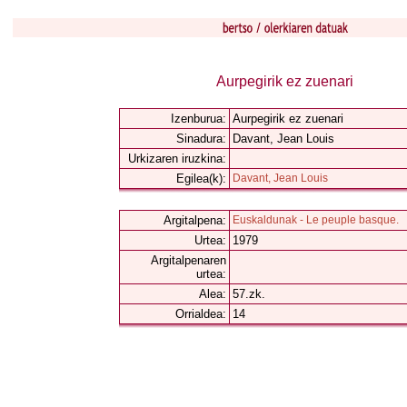
Aurpegirik ez zuenari
Izenburua:
Aurpegirik ez zuenari
Sinadura:
Davant, Jean Louis
Urkizaren iruzkina:
Egilea(k):
Davant, Jean Louis
Argitalpena:
Euskaldunak - Le peuple basque.
Urtea:
1979
Argitalpenaren
urtea:
Alea:
57.zk.
Orrialdea:
14