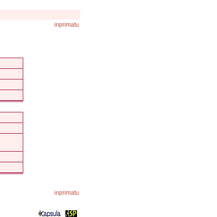
inprimatu
inprimatu