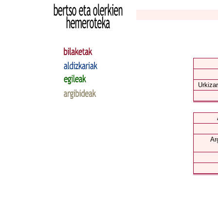
Urkizar
Ar