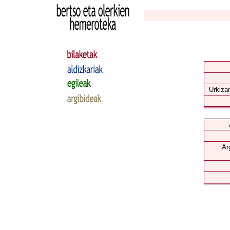
Urkizar
Ar