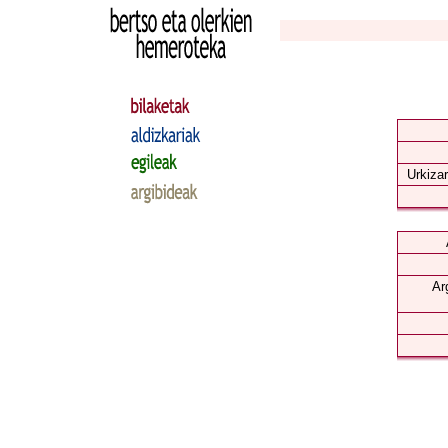
Urkizar
Ar