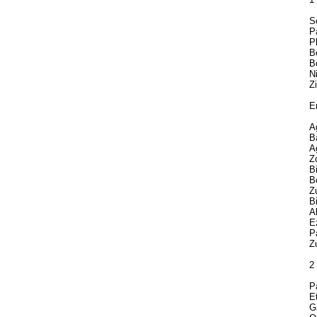
So
Pa
Pl
Be
Bo
Ni
Zi
Er
Ag
Ba
Ag
Zo
Bi
Bo
Zu
Bi
Ab
Ez
Pa
Zu
2
Pa
Et
Ga