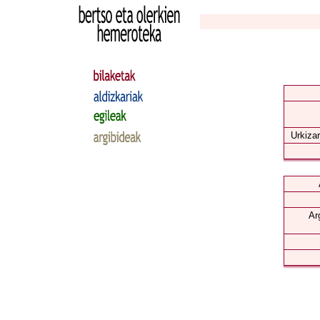
Urkizar
Ar