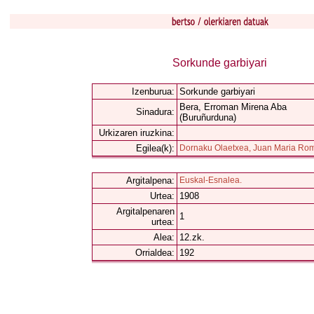
Sorkunde garbiyari
Izenburua:
Sorkunde garbiyari
Bera, Erroman Mirena Aba
Sinadura:
(Buruñurduna)
Urkizaren iruzkina:
Egilea(k):
Dornaku Olaetxea, Juan Maria Ro
Argitalpena:
Euskal-Esnalea.
Urtea:
1908
Argitalpenaren
1
urtea:
Alea:
12.zk.
Orrialdea:
192