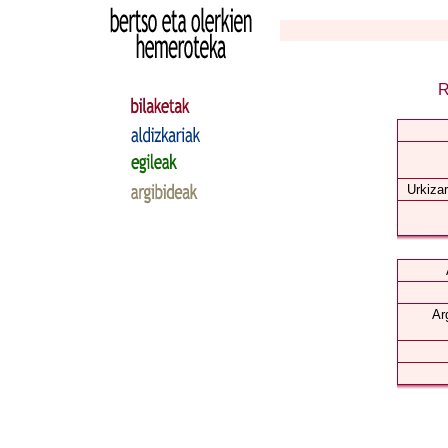
R
Urkizar
Ar