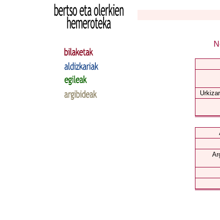
N
Urkizar
Ar