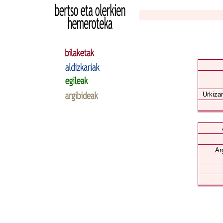
Urkizar
Ar