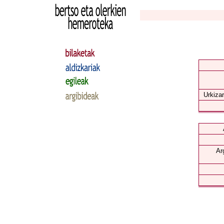
Urkizar
Ar