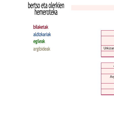
Urkizar
Ar