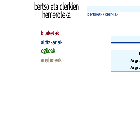
bertsoak / olerkiak
Argit
Argit