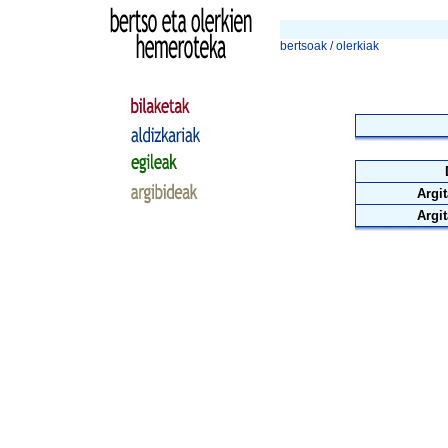
bertsoak / olerkiak
Argit
Argit