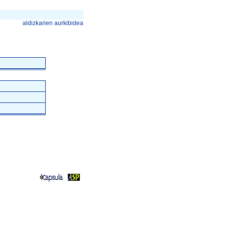
aldizkarien aurkibidea