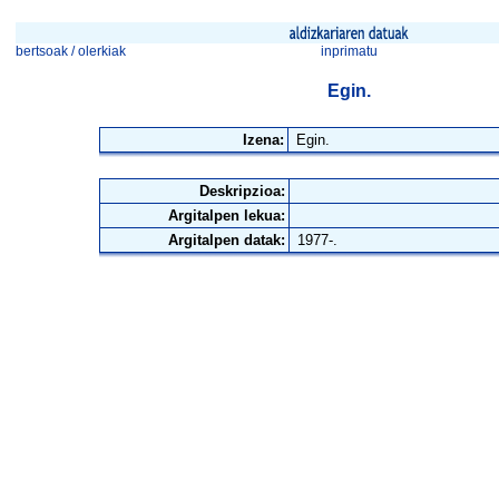
bertsoak / olerkiak
inprimatu
Egin.
Izena:
Egin.
Deskripzioa:
Argitalpen lekua:
Argitalpen datak:
1977-.